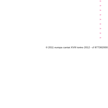
...cantare
>
a
...dirigere
>
p
...comporre
>
p
iscrizioni
>
q
programma
>
c
extra
>
luoghi
>
m
multimedia
>
p
info e cont@tti
>
i
© 2011 europa cantat XVIII torino 2012 - cf 97736200011