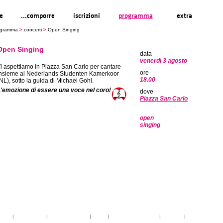
re
...comporre
iscrizioni
programma
extra
ogramma
>
concerti
>
Open Singing
Open Singing
data
venerdì 3 agosto
i aspettiamo in Piazza San Carlo per cantare
ore
nsieme al Nederlands Studenten Kamerkoor
18.00
NL), sotto la guida di Michael Gohl.
'emozione di essere una voce nel coro!
dove
Piazza San Carlo
open
singing
toria
|
linee guida
|
organizzazione
|
staff
|
partner istituzionali
|
partner
|
media partner