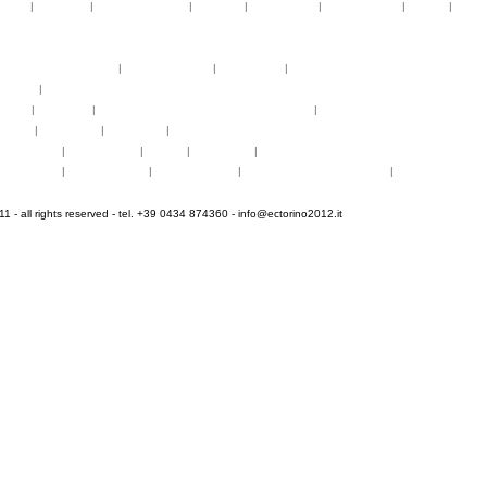
telier
|
partiture
|
discovery atelier
|
docenti
|
artisti ospiti
|
open singing
|
fringe
|
concer
rogrammi
rogrammi
uote di partecipazione
|
alloggio e pasti
|
pagamenti
|
gruppi di paesi
oncerti
|
tickets
YEMP
|
volontari
|
innovabilm... essenzazional... coralicioso
|
music expo
appa
|
...cantare
|
...arrivare
|
...visitare
hotogallery
|
videogallery
|
audio
|
download
|
area stampa
nfo pratiche
|
pasti e acqua
|
Venaria Reale
|
Informationen auf Deutsch
|
informations en f
 - all rights reserved - tel. +39 0434 874360 -
info@ectorino2012.it