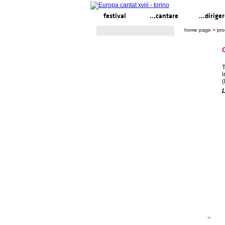
festival
...cantare
...dirige
home page
>
pr
T
i
(
L
festival
>
s