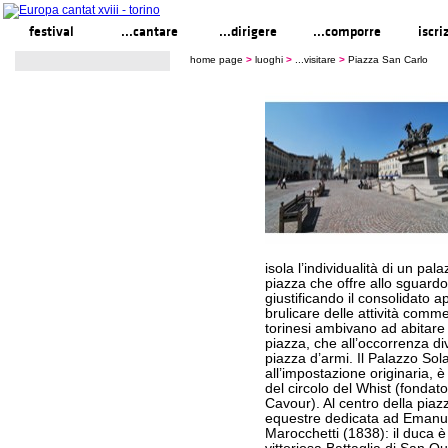
festival
...cantare
...dirigere
...comporre
iscri
home page
>
luoghi
>
...visitare
>
Piazza San Carlo
isola l’individualità di un pa
piazza che offre allo sguard
giustificando il consolidato app
brulicare delle attività commer
torinesi ambivano ad abitare 
piazza, che all’occorrenza d
piazza d’armi. Il Palazzo Sola
all’impostazione originaria, 
del circolo del Whist (fonda
Cavour). Al centro della piazz
equestre dedicata ad Emanuel
Marocchetti (1838): il duca è