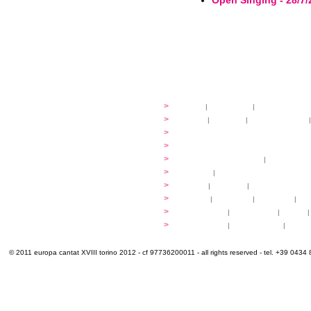
Open Singing - 28/7/
festival
>
storia
|
linee guida
|
organizzazione
...cantare
>
atelier
|
partiture
|
discovery atelier
|
...dirigere
>
programmi
...comporre
>
programmi
iscrizioni
>
quote di partecipazione
|
alloggio e pa
programma
>
concerti
|
tickets
extra
>
YEMP
|
volontari
|
innovabilm... esse
luoghi
>
mappa
|
...cantare
|
...arrivare
|
...
multimedia
>
photogallery
|
videogallery
|
audio
|
info e cont@tti
>
info pratiche
|
pasti e acqua
|
Venari
© 2011 europa cantat XVIII torino 2012 - cf 97736200011 - all rights reserved - tel. +39 0434