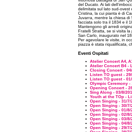
vittoriosa Battaglia di San Qu
del Ducato. Ai lati dell’imboc
delimitata sul lato sud-ovest
Cristina, la cui pianta è di C
Juvarra, mentre la chiesa di S
facciata solo tra il 1834 e il
Mantengono gli arredi original
Fratelli Stratta, se si visita
San Carlo, inaugurato nel 18
Per agevolare le visite, in oc
piazza è stata riqualificata, c
Eventi Ospitati
Atelier Concert A4, A
Atelier Concert B4 - 
Closing Concert - 04
Listen TO guest - 29
Listen TO guest - 01
Olympic Ceremony - 
Opening Concert - 2
Sing Along - 03/8/20
Youth at the TOp - L
Open Singing - 31/7/
Open Singing - 30/7/
Open Singing - 01/8/
Open Singing - 02/8/
Open Singing - 03/8/
Open Singing - 04/8/
Open Singing - 29/7/