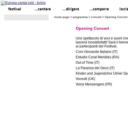
festival
...cantare
...dirigere
...comporre
iscri
home page
>
programma
>
concerti
>
Opening Concert
Opening Concert
Uno spettacolo di voci e suoni ch
lascerà insoddisfatti! Sarà il benv
ai partecipanti del Festival.
Coro Giovanile Italiano (IT)
Estudio Coral Meridies (RA)
Out of Time (IT)
La Paranza del Geco (IT)
Kinder und Jugendchor Ulmer Sp
Voces8 (UK)
Voice Messengers (FR)