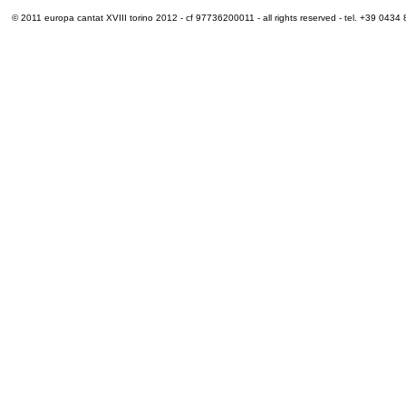
© 2011 europa cantat XVIII torino 2012 - cf 97736200011 - all rights reserved - tel. +39 0434