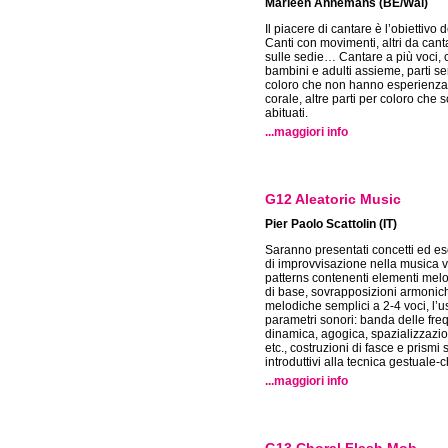
Marleen Annemans (BE/Wal)
Il piacere di cantare è l’obiettivo de
Canti con movimenti, altri da cant
sulle sedie… Cantare a più voci, 
bambini e adulti assieme, parti se
coloro che non hanno esperienza
corale, altre parti per coloro che 
abituati.
...maggiori info
G12 Aleatoric Music
Pier Paolo Scattolin (IT)
Saranno presentati concetti ed es
di improvvisazione nella musica 
patterns contenenti elementi melod
di base, sovrapposizioni armonic
melodiche semplici a 2-4 voci, l’u
parametri sonori: banda delle fre
dinamica, agogica, spazializzazio
etc., costruzioni di fasce e prismi 
introduttivi alla tecnica gestuale-
...maggiori info