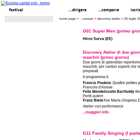
festival
...cantare
...dirigere
...comporre
iscri
home page
>
...cantare
>
discovery atelier
>
28 luglio 
G01 Super Men (primo gio
Hirvo Surva (EE)
Discovery Atelier di due giorn
maschili (primo giorno)
Due giorni di splendido repertorio
maschili, per cantori esperti che 
preparati.
Il programma è:
Francis Poulenc
Quattre petites p
Francois d'Assise.
Felix Mendelssohn Bartholdy
Bea
Periti autem
Franz Biebl
Ave Maria (Angelus 
Atelier con performance
...maggiori info
G11 Family Singing (I parte