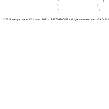
luoghi
>
mappa
|
...cantare
|
...arrivare
|
...
multimedia
>
photogallery
|
videogallery
|
audio
|
info e cont@tti
>
info pratiche
|
pasti e acqua
|
Venari
© 2011 europa cantat XVIII torino 2012 - cf 97736200011 - all rights reserved - tel. +39 0434