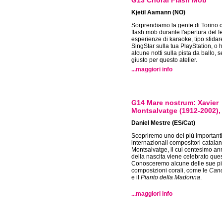
G13 Choral Flash Mob
Kjetil Aamann (NO)
Sorprendiamo la gente di Torino 
flash mob durante l'apertura del fe
esperienze di karaoke, tipo sfidar
SingStar sulla tua PlayStation, o 
alcune notti sulla pista da ballo, s
giusto per questo atelier.
...maggiori info
G14 Mare nostrum: Xavier
Montsalvatge (1912-2002), 
Daniel Mestre (ES/Cat)
Scopriremo uno dei più important
internazionali compositori catalan
Montsalvatge, il cui centesimo an
della nascita viene celebrato que
Conosceremo alcune delle sue pi
composizioni corali, come le
Canc
e il
Pianto della Madonna
.
...maggiori info