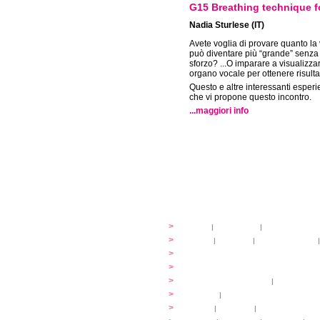
G15 Breathing technique f
Nadia Sturlese (IT)
Avete voglia di provare quanto la
può diventare più “grande” senza
sforzo? ...O imparare a visualizzar
organo vocale per ottenere risultat
Questo e altre interessanti esper
che vi propone questo incontro.
...maggiori info
festival
>
storia
|
linee guida
|
organizzazione
...cantare
>
atelier
|
partiture
|
discovery atelier
|
...dirigere
>
programmi
...comporre
>
programmi
iscrizioni
>
quote di partecipazione
|
alloggio e pa
programma
>
concerti
|
tickets
extra
>
YEMP
|
volontari
|
innovabilm... esse