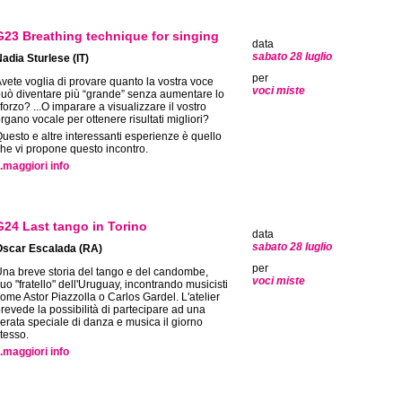
G23 Breathing technique for singing
data
sabato 28 luglio
adia Sturlese (IT)
per
vete voglia di provare quanto la vostra voce
voci miste
uò diventare più “grande” senza aumentare lo
forzo? ...O imparare a visualizzare il vostro
rgano vocale per ottenere risultati migliori?
uesto e altre interessanti esperienze è quello
he vi propone questo incontro.
..maggiori info
G24 Last tango in Torino
data
sabato 28 luglio
Oscar Escalada (RA)
per
na breve storia del tango e del candombe,
voci miste
uo "fratello" dell'Uruguay, incontrando musicisti
ome Astor Piazzolla o Carlos Gardel. L'atelier
revede la possibilità di partecipare ad una
erata speciale di danza e musica il giorno
tesso.
..maggiori info