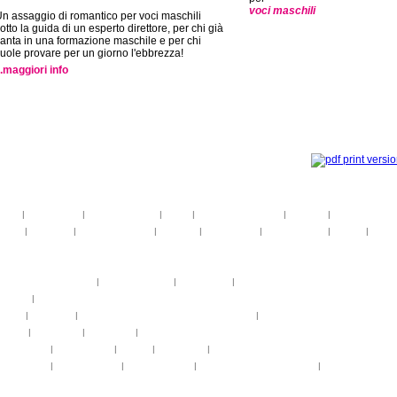
voci maschili
n assaggio di romantico per voci maschili
otto la guida di un esperto direttore, per chi già
anta in una formazione maschile e per chi
uole provare per un giorno l'ebbrezza!
..maggiori info
toria
|
linee guida
|
organizzazione
|
staff
|
partner istituzionali
|
partner
|
media partner
telier
|
partiture
|
discovery atelier
|
docenti
|
artisti ospiti
|
open singing
|
fringe
|
concer
rogrammi
rogrammi
uote di partecipazione
|
alloggio e pasti
|
pagamenti
|
gruppi di paesi
oncerti
|
tickets
YEMP
|
volontari
|
innovabilm... essenzazional... coralicioso
|
music expo
appa
|
...cantare
|
...arrivare
|
...visitare
hotogallery
|
videogallery
|
audio
|
download
|
area stampa
nfo pratiche
|
pasti e acqua
|
Venaria Reale
|
Informationen auf Deutsch
|
informations en f