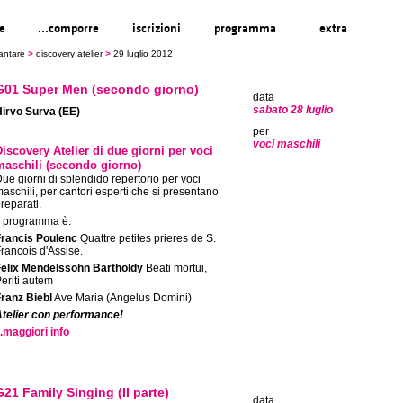
re
...comporre
iscrizioni
programma
extra
cantare
>
discovery atelier
>
29 luglio 2012
G01 Super Men (secondo giorno)
data
sabato 28 luglio
irvo Surva (EE)
per
voci maschili
Discovery Atelier di due giorni per voci
maschili (secondo giorno)
ue giorni di splendido repertorio per voci
aschili, per cantori esperti che si presentano
reparati.
l programma è:
Francis Poulenc
Quattre petites prieres de S.
rancois d'Assise.
Felix Mendelssohn Bartholdy
Beati mortui,
eriti autem
ranz Biebl
Ave Maria (Angelus Domini)
telier con performance!
..maggiori info
G21 Family Singing (II parte)
data