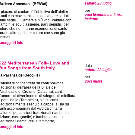
sabato 28 luglio
Marleen Annemans (BE/Wal)
per
l piacere di cantare è l’obiettivo dell’atelier.
voci bianche e miste...
anti con movimenti, altri da cantare seduti
insieme!
ulle sedie… Cantare a più voci, cantare con
ambini e adulti assieme, parti semplici per
oloro che non hanno esperienza di canto
orale, altre parti per coloro che sono già
bituati.
..maggiori info
G22 Mediterranean Folk- Love and
data
Fun Songs from South Italy
sabato 28 luglio
a Paranza del Geco (IT)
per
voci miste
'atelier si concentrerà su canti polivocali
radizionali dell'area della Sila e del
archesato di Crotone (Calabria), canti
'amore, di divertimento, di sdegno, di mietitura
 per il ballo (Tarantella), sia su canti
radizionalmente eseguiti a cappella, sia su
anti accompagnati dal vivo da chitarra
attente, percussioni tradizionali (tamburi a
rizione, castagnette) e tamburi a cornice
radizionali (tamburelli e tammorre).
..maggiori info