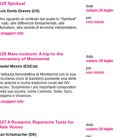
G25 Spiritual
data
sabato 28 luglio
Avis Denis Graves (US)
per
no sguardo al contesto dal quale lo "Spiritual"
voci miste
 nato, alle differenze fondamentali, alle
fumature, alla varietà di tecniche interpretative.
..maggiori info
G26 Mare nostrum: A trip to the
data
monastery of Montserrat
sabato 28 luglio
aniel Mestre (ES/Cat)
per
voci miste
'abbazia benedettina di Montserrat con la sua
scolania (coro di bambini) possiede una delle
iù antiche e ricche tradizioni corali dal XIV
ecolo. Scopriremo i più importanti compositori
ella sua scuola, come Cererols, Soler, Sors,
egarra e Vivancos.
..maggiori info
G27 A Romantic Repertoire Taste for
data
Male Voices
sabato 28 luglio
Jan Schumacher (DE)
per