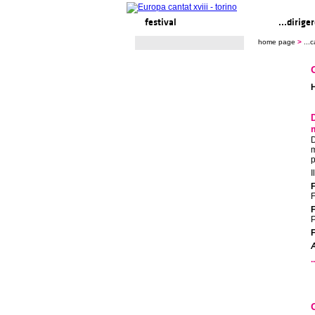
festival
...cantare
...dirige
home page
>
...
H
D
m
p
I
F
P
F
A
.