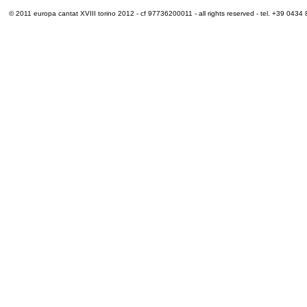
© 2011 europa cantat XVIII torino 2012 - cf 97736200011 - all rights reserved - tel. +39 0434