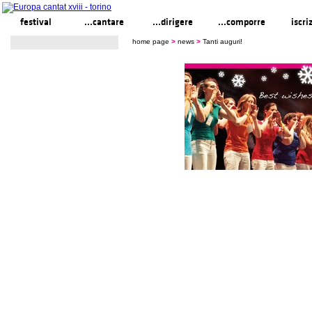
festival
...cantare
...dirigere
...comporre
iscri
home page
>
news
>
Tanti auguri!