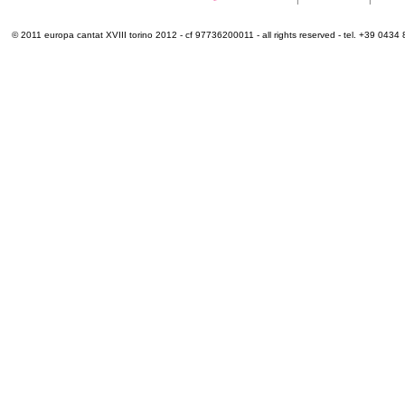
© 2011 europa cantat XVIII torino 2012 - cf 97736200011 - all rights reserved - tel. +39 0434