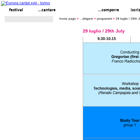
festival
...cantare
...dirigere
...comporre
iscri
home page
>
...dirigere
>
programmi
>
29 luglio / 29th J
29 luglio / 29th July
9.30-10.15