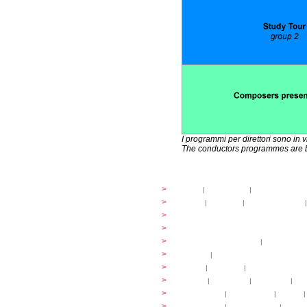
I programmi per direttori sono in 
The conductors programmes are be
festival
>
storia
|
linee guida
|
organizzazione
...cantare
>
atelier
|
partiture
|
discovery atelier
|
...dirigere
>
programmi
...comporre
>
programmi
iscrizioni
>
quote di partecipazione
|
alloggio e pa
programma
>
concerti
|
tickets
extra
>
YEMP
|
volontari
|
innovabilm... esse
luoghi
>
mappa
|
...cantare
|
...arrivare
|
...
multimedia
>
photogallery
|
videogallery
|
audio
|
info e cont@tti
>
info pratiche
|
pasti e acqua
|
Venari