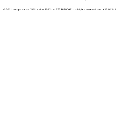
© 2011 europa cantat XVIII torino 2012 - cf 97736200011 - all rights reserved - tel. +39 0434