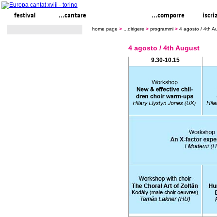
festival
...cantare
...dirigere
...comporre
iscri
home page
>
...dirigere
>
programmi
>
4 agosto / 4th A
4 agosto / 4th August
9.30-10.15