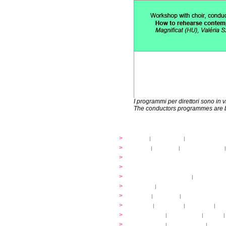
I programmi per direttori sono in 
The conductors programmes are be
festival
>
storia
|
linee guida
|
organizzazione
...cantare
>
atelier
|
partiture
|
discovery atelier
|
...dirigere
>
programmi
...comporre
>
programmi
iscrizioni
>
quote di partecipazione
|
alloggio e pa
programma
>
concerti
|
tickets
extra
>
YEMP
|
volontari
|
innovabilm... esse
luoghi
>
mappa
|
...cantare
|
...arrivare
|
...
multimedia
>
photogallery
|
videogallery
|
audio
|
info e cont@tti
>
info pratiche
|
pasti e acqua
|
Venari