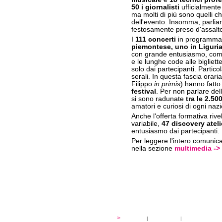
50 i giornalisti
ufficialmente 
ma molti di più sono quelli ch
dell'evento. Insomma, parlia
festosamente preso d'assalt
I
111 concerti
in programma,
piemontese, uno in Liguria
con grande entusiasmo, come
e le lunghe code alle bigliett
solo dai partecipanti. Partic
serali. In questa fascia orari
Filippo
in primis
) hanno fatto 
festival
. Per non parlare del
si sono radunate
tra le 2.50
amatori e curiosi di ogni naz
Anche l'offerta formativa riv
variabile,
47 discovery ateli
entusiasmo dai partecipanti.
Per leggere l'intero comunica
nella sezione
multimedia -> 
festival
>
storia
|
linee guida
|
organizzazione