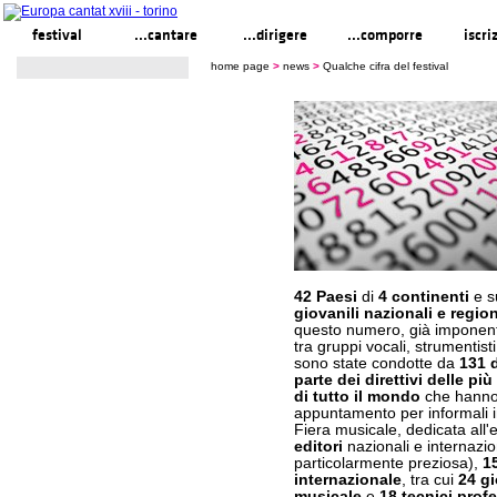
festival
...cantare
...dirigere
...comporre
iscri
home page
>
news
>
Qualche cifra del festival
42 Paesi
di
4 continenti
e s
giovanili nazionali e region
questo numero, già imponen
tra gruppi vocali, strumentisti
sono state condotte da
131 
parte dei direttivi delle pi
di tutto il mondo
che hanno v
appuntamento per informali i
Fiera musicale, dedicata all'
editori
nazionali e internazio
particolarmente preziosa),
1
internazionale
, tra cui
24 gi
musicale
e
18 tecnici profe