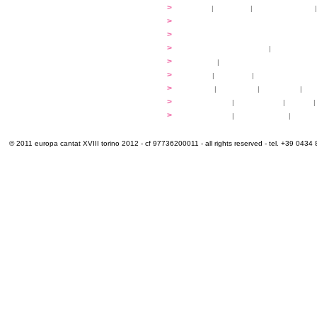
...cantare
>
atelier
|
partiture
|
discovery atelier
|
...dirigere
>
programmi
...comporre
>
programmi
iscrizioni
>
quote di partecipazione
|
alloggio e pa
programma
>
concerti
|
tickets
extra
>
YEMP
|
volontari
|
innovabilm... esse
luoghi
>
mappa
|
...cantare
|
...arrivare
|
...
multimedia
>
photogallery
|
videogallery
|
audio
|
info e cont@tti
>
info pratiche
|
pasti e acqua
|
Venari
© 2011 europa cantat XVIII torino 2012 - cf 97736200011 - all rights reserved - tel. +39 0434