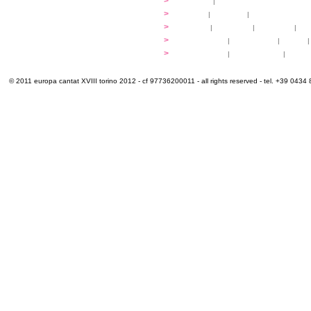
programma
>
concerti
|
tickets
extra
>
YEMP
|
volontari
|
innovabilm... esse
luoghi
>
mappa
|
...cantare
|
...arrivare
|
...
multimedia
>
photogallery
|
videogallery
|
audio
|
info e cont@tti
>
info pratiche
|
pasti e acqua
|
Venari
© 2011 europa cantat XVIII torino 2012 - cf 97736200011 - all rights reserved - tel. +39 0434