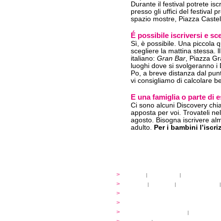
Durante il festival potrete isc
presso gli uffici del festival
spazio mostre, Piazza Castell
É
possibile iscriversi e sc
Sì, è possibile. Una piccola q
scegliere la mattina stessa. l
italiano:
Gran Bar
, Piazza Gr
luoghi dove si svolgeranno i 
Po, a breve distanza dal punto
vi consigliamo di calcolare be
E una famiglia o parte di 
Ci sono alcuni Discovery ch
apposta per voi. Trovateli ne
agosto. Bisogna iscrivere al
adulto.
Per i bambini l’iscri
festival
>
storia
|
linee guida
|
organizzazione
...cantare
>
atelier
|
partiture
|
discovery atelier
|
...dirigere
>
programmi
...comporre
>
programmi
iscrizioni
>
quote di partecipazione
|
alloggio e pa