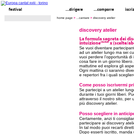
festival
...cantare
...dirigere
...comporre
iscri
home page
>
...cantare
>
discovery atelier
discovery atelier
Se vuoi diventare partecipant
ad un atelier lungo ma sei cu
vuoi perdere l’opportunità d
cosa fare in un giorno libero
mattutine ed esplora gli aspet
Ogni mattina ci saranno diversi
e repertori fra i quali sceglier
Come posso iscrivermi pri
Se partecipi a un atelier lung
durante i tuoi giorni liberi. 
attraverso il nostro sito, per
più discovery atelier.
Posso scegliere in anticip
Certamente, anzi ti consigliam
partecipare ai discovery ateli
In tal modo puoi recarti dire
Dopo esserti iscritto, manda