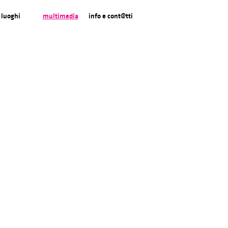
luoghi
multimedia
info e cont@tti