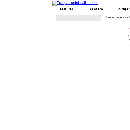
festival
...cantare
...dirige
home page
>
mul
T
S