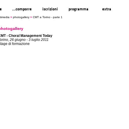
re
...comporre
iscrizioni
programma
extra
timedia
>
photogallery
>
CMT a Torino - parte 1
photogallery
CMT - Choral Management Today
orino, 26 giugno - 3 luglio 2011
tage di formazione