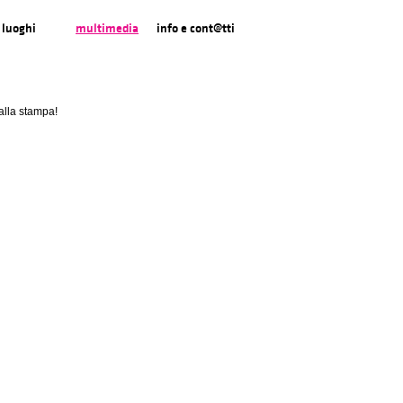
luoghi
multimedia
info e cont@tti
 alla stampa!