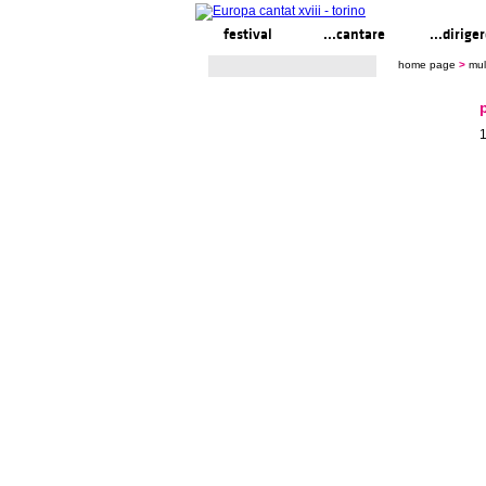
festival
...cantare
...dirige
home page
>
mul
1