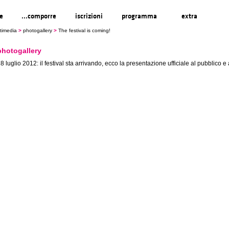
re
...comporre
iscrizioni
programma
extra
timedia
>
photogallery
>
The festival is coming!
photogallery
8 luglio 2012: il festival sta arrivando, ecco la presentazione ufficiale al pubblico e