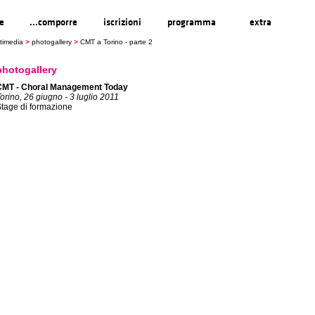
re
...comporre
iscrizioni
programma
extra
timedia
>
photogallery
>
CMT a Torino - parte 2
photogallery
CMT - Choral Management Today
orino, 26 giugno - 3 luglio 2011
tage di formazione