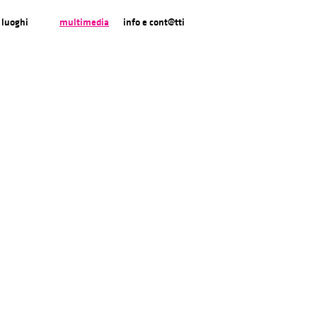
luoghi
multimedia
info e cont@tti