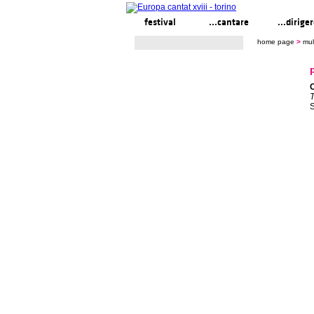
festival
...cantare
...dirige
home page
>
mul
T
S