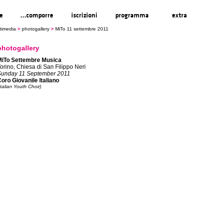
re
...comporre
iscrizioni
programma
extra
timedia
>
photogallery
>
MiTo 11 settembre 2011
photogallery
MiTo Settembre Musica
orino, Chiesa di San Filippo Neri
Sunday 11 September 2011
oro Giovanile Italiano
Italian Youth Choir)