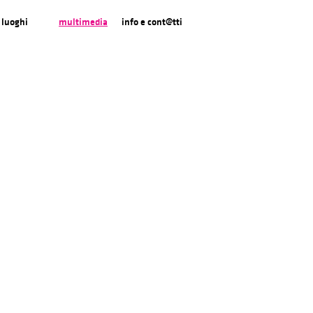
luoghi
multimedia
info e cont@tti