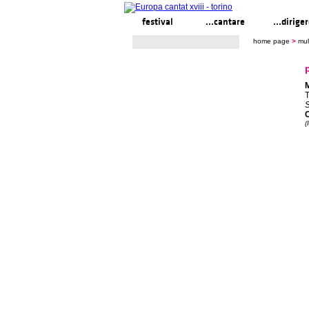
festival
...cantare
...dirige
home page
>
mul
T
C
(