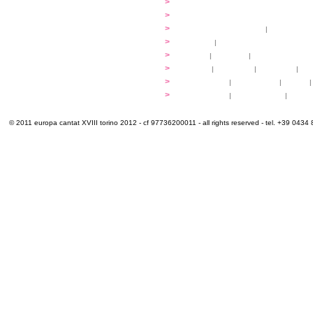
...dirigere
>
programmi
...comporre
>
programmi
iscrizioni
>
quote di partecipazione
|
alloggio e pa
programma
>
concerti
|
tickets
extra
>
YEMP
|
volontari
|
innovabilm... esse
luoghi
>
mappa
|
...cantare
|
...arrivare
|
...
multimedia
>
photogallery
|
videogallery
|
audio
|
info e cont@tti
>
info pratiche
|
pasti e acqua
|
Venari
© 2011 europa cantat XVIII torino 2012 - cf 97736200011 - all rights reserved - tel. +39 0434