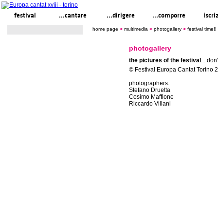
festival
...cantare
...dirigere
...comporre
iscri
home page
>
multimedia
>
photogallery
>
festival time
photogallery
the pictures of the festival
... don
© Festival Europa Cantat Torino 20
photographers:
Stefano Druetta
Cosimo Maffione
Riccardo Villani