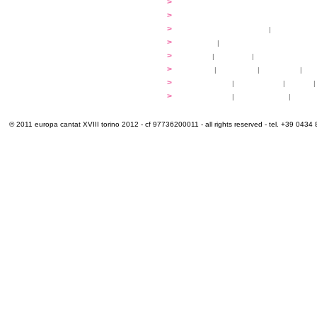
...dirigere
>
programmi
...comporre
>
programmi
iscrizioni
>
quote di partecipazione
|
alloggio e pa
programma
>
concerti
|
tickets
extra
>
YEMP
|
volontari
|
innovabilm... esse
luoghi
>
mappa
|
...cantare
|
...arrivare
|
...
multimedia
>
photogallery
|
videogallery
|
audio
|
info e cont@tti
>
info pratiche
|
pasti e acqua
|
Venari
© 2011 europa cantat XVIII torino 2012 - cf 97736200011 - all rights reserved - tel. +39 0434