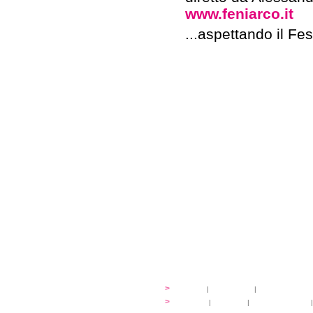
www.feniarco.it
...aspettando il Fe
festival
>
storia
|
linee guida
|
organizzazione
...cantare
>
atelier
|
partiture
|
discovery atelier
|