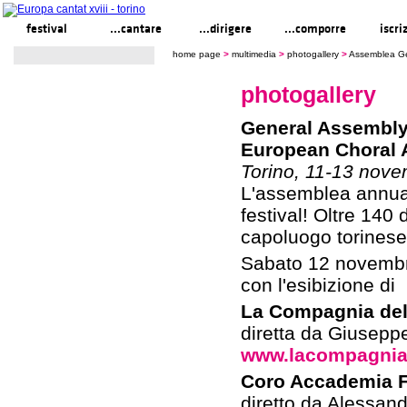
festival
...cantare
...dirigere
...comporre
iscri
home page
>
multimedia
>
photogallery
>
Assemblea Ge
photogallery
General Assembl
European Choral A
Torino, 11-13 nov
L'assemblea annuale
festival! Oltre 140 
capoluogo torinese
Sabato 12 novembre
con l'esibizione di
La Compagnia del
diretta da Giusepp
www.lacompagnia
Coro Accademia F
diretto da Alessan