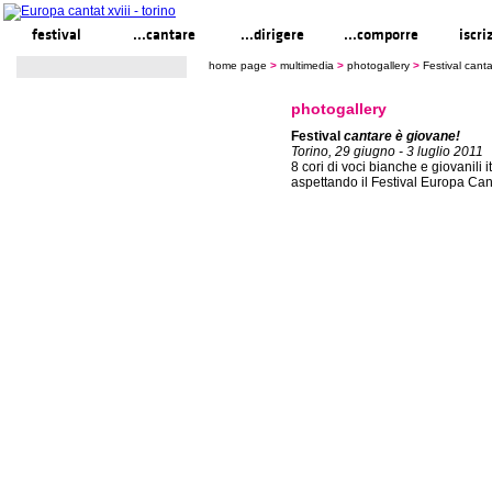
festival
...cantare
...dirigere
...comporre
iscri
home page
>
multimedia
>
photogallery
>
Festival cant
photogallery
Festival
cantare è giovane!
Torino, 29 giugno - 3 luglio 2011
8 cori di voci bianche e giovanili it
aspettando il Festival Europa Cant