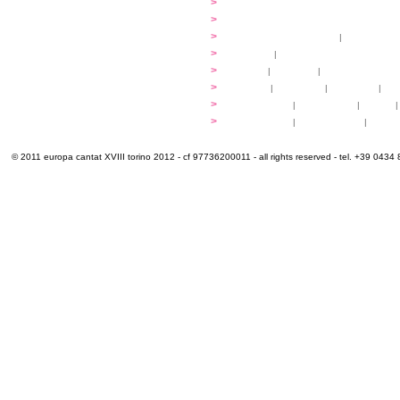
...dirigere
>
programmi
...comporre
>
programmi
iscrizioni
>
quote di partecipazione
|
alloggio e pa
programma
>
concerti
|
tickets
extra
>
YEMP
|
volontari
|
innovabilm... esse
luoghi
>
mappa
|
...cantare
|
...arrivare
|
...
multimedia
>
photogallery
|
videogallery
|
audio
|
info e cont@tti
>
info pratiche
|
pasti e acqua
|
Venari
© 2011 europa cantat XVIII torino 2012 - cf 97736200011 - all rights reserved - tel. +39 0434